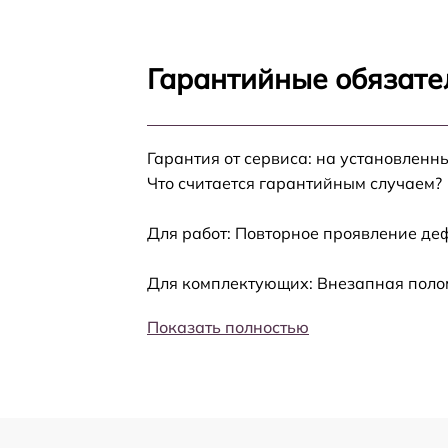
Ремонт/замена бло
Замена блока узла
Гарантийные обязате
замена уплотнител
Замена уплотнител
кофемашины
Гарантия от сервиса: на установленн
Что считается гарантийным случаем?
Полный ремонт зав
Для работ: Повторное проявление де
Чистка, смазка зав
бытовой кофемаш
Для комплектующих: Внезапная полом
Чистка гидросисте
Показать полностью
декальцинация
Техническое обсл