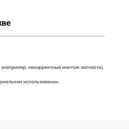
1500 р
кве
1300 р
1200 р
1500 р
 (например, некорректный монтаж запчасти).
1100 р
ормальном использовании.
950 р
500 р