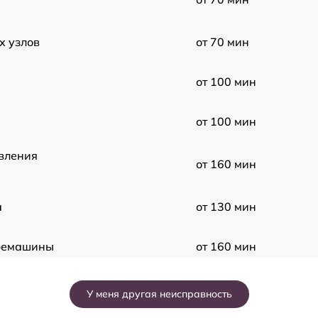
х узлов
от 70 мин
от 100 мин
от 100 мин
вления
от 160 мин
а
от 130 мин
фемашины
от 160 мин
ка помпы
от 130 мин
У меня другая неисправность