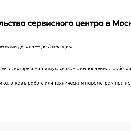
ка помола
от 130 мин
 заварки и
льства сервисного центра в Мос
от 130 мин
ьных колец
ей гидравлики
от 100 мин
ые нами детали — до 3 месяцев.
арочного блока
от 130 мин
фекта, который напрямую связан с выполненной работой
арочного блока
от 100 мин
ины
ка, отказ в работе или техническим параметрам при н
мы и
от 100 мин
уживание
от 70 мин