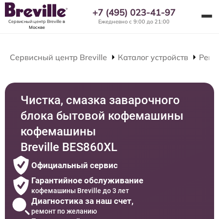
+7 (495) 023-41-97
Ежедневно с 9:00 до 21:00
Сервисный центр Breville
в
Москве
Сервисный центр Breville
Каталог устройств
Ремо
Чистка, смазка заварочного
блока бытовой кофемашины
кофемашины
Breville BES860XL
Официальный сервис
Гарантийное обслуживание
кофемашины Breville до 3 лет
Диагностика за наш счет,
ремонт по желанию