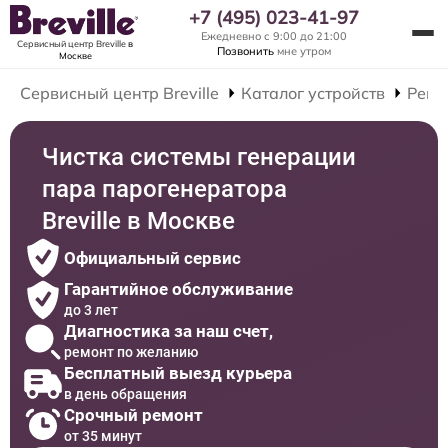
+7 (495) 023-41-97
Ежедневно с 9:00 до 21:00
Сервисный центр Breville
в
Позвонить
мне утром
Москве
Сервисный центр Breville
Каталог устройств
Ремо
Чистка системы генерации
пара парогенератора
Breville в Москве
Официальный сервис
Гарантийное обслуживание
до 3 лет
Диагностика за наш счет,
ремонт по желанию
Бесплатный выезд курьера
в день обращения
Срочный ремонт
от 35 минут